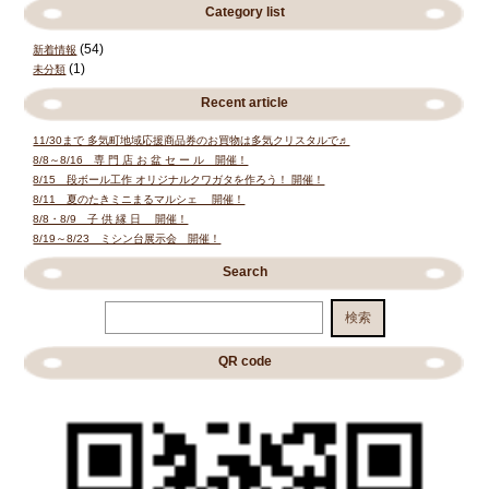
Category list
(54)
新着情報
(1)
未分類
Recent article
11/30まで 多気町地域応援商品券のお買物は多気クリスタルで♬
8/8～8/16 専 門 店 お 盆 セ ー ル 開催！
8/15 段ボール工作 オリジナルクワガタを作ろう！ 開催！
8/11 夏のたきミニまるマルシェ 開催！
8/8・8/9 子 供 縁 日 開催！
8/19～8/23 ミシン台展示会 開催！
Search
検
検索
索
QR code